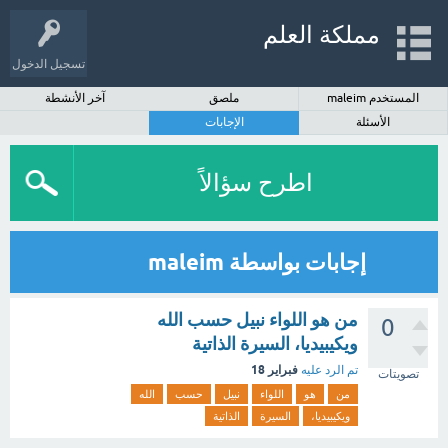
مملكة العلم
تسجيل الدخول
المستخدم maleim
ملصق
آخر الأنشطة
الأسئلة
الإجابات
اطرح سؤالاً
إجابات بواسطة maleim
من هو اللواء نبيل حسب الله
0
ويكيبيديا، السيرة الذاتية
فبراير 18
تم الرد عليه
تصويتات
من
هو
اللواء
نبيل
حسب
الله
ويكيبيديا،
السيرة
الذاتية