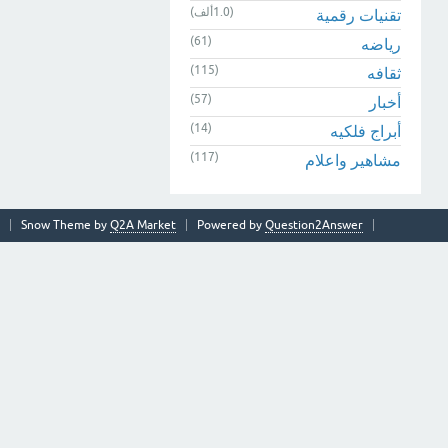
(1.0ألف)
تقنيات رقمية
(61)
رياضه
(115)
ثقافه
(57)
أخبار
(14)
أبراج فلكيه
(117)
مشاهير واعلام
Snow Theme by
Q2A Market
Powered by
Question2Answer