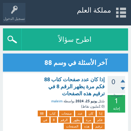
مملكة العلم
تسجيل الدخول
اطرح سؤالاً
آخر الأسئلة في وسم 88
إذا كان عدد صفحات کتاب 88
0
فكم مرة يظهر الرقم 8 في
ترقيم هذه الصفحات
تصويتات
1
يونيو 25، 2024
سُئل
بواسطة
maleim
(
2.0مليون
نقاط)
إجابة
إذا
كان
عدد
صفحات
کتاب
88
فكم
مرة
يظهر
الرقم
8
في
ترقيم
هذه
الصفحات