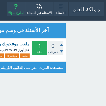
مملكة العلم
الأسئلة
الأسئلة غير المجابة
اطرح سؤالاً
آخر الأسئلة في وسم مو
ملعب مونتجويك ويك
1
0
أبريل 19، 2025
سُئل
بوا
تصويتات
إجابة
ملعب
مونتجويك
ويك
لمشاهدة المزيد، انقر على
القائمة الكاملة 