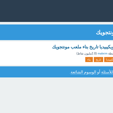
نتجويك
يبيديا تاريخ بناء ملعب مونتجويك
سطة
maleim
(
2.0مليون
نقاط)
يبيديا
تاريخ
بناء
للأسئلة
أو
الوسوم الشائعة
.