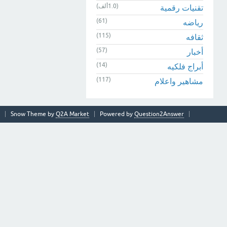
(1.0ألف)
تقنيات رقمية
(61)
رياضه
(115)
ثقافه
(57)
أخبار
(14)
أبراج فلكيه
(117)
مشاهير واعلام
Snow Theme by
Q2A Market
Powered by
Question2Answer