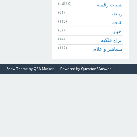
(1.0ألف)
تقنيات رقمية
(61)
رياضه
(115)
ثقافه
(57)
أخبار
(14)
أبراج فلكيه
(117)
مشاهير واعلام
Snow Theme by
Q2A Market
Powered by
Question2Answer