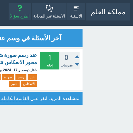
مملكة العلم
الأسئلة
الأسئلة غير المجابة
اطرح سؤالاً
آخر الأسئلة في وسم عن
عند رسم صورة شكل
1
0
محور الانعكاس تت
تصويتات
إجابة
ديسمبر 17، 2024
سُئل
بو
عند
رسم
صورة
الانعكاس
تتغير
لمشاهدة المزيد، انقر على
القائمة الكاملة 