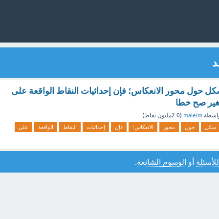
د
 حول محور الانعكاس؛ فإن إحداثيات النقاط الواقعة على
غير صح خطا
اسطة
maleim
(
2.0مليون
نقاط)
شكل
حول
محور
الانعكاس؛
فإن
إحداثيات
النقاط
الواقعة
على
للأسئلة
أو
الوسوم الشائعة
.