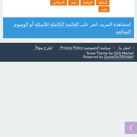
النقاط
الواقعة
على
الانعكاس
تتغير
لمشاهدة المزيد، انقر على
القائمة الكاملة للأسئلة
أو
الوسوم
الشائعة
.
اتصل بنا
سياسة الخصوصية Privacy Policy
اطرح سؤالاً
Snow Theme by
Q2A Market
Powered by
Question2Answer