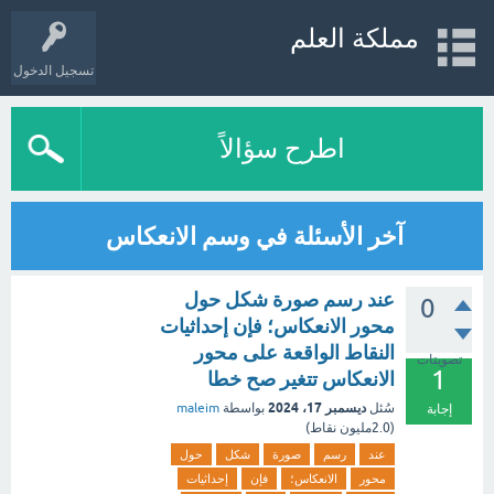
مملكة العلم
تسجيل الدخول
اطرح سؤالاً
آخر الأسئلة في وسم الانعكاس
عند رسم صورة شكل حول
0
محور الانعكاس؛ فإن إحداثيات
النقاط الواقعة على محور
تصويتات
1
الانعكاس تتغير صح خطا
ديسمبر 17، 2024
سُئل
بواسطة
maleim
إجابة
(
2.0مليون
نقاط)
عند
رسم
صورة
شكل
حول
محور
الانعكاس؛
فإن
إحداثيات