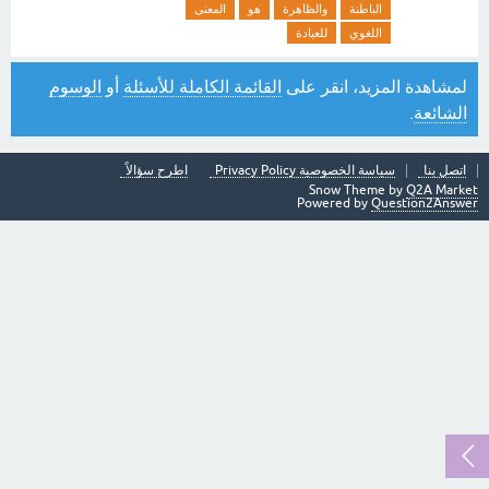
الباطنة
والظاهرة
هو
المعنى
اللغوي
للعبادة
لمشاهدة المزيد، انقر على
القائمة الكاملة للأسئلة
أو
الوسوم
الشائعة
.
اتصل بنا
سياسة الخصوصية Privacy Policy
اطرح سؤالاً
Snow Theme by
Q2A Market
Powered by
Question2Answer