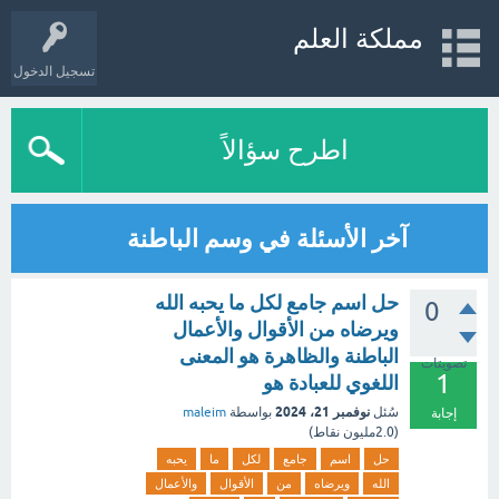
مملكة العلم
تسجيل الدخول
اطرح سؤالاً
آخر الأسئلة في وسم الباطنة
حل اسم جامع لكل ما يحبه الله
0
ويرضاه من الأقوال والأعمال
الباطنة والظاهرة هو المعنى
تصويتات
1
اللغوي للعبادة هو
نوفمبر 21، 2024
سُئل
بواسطة
maleim
إجابة
(
2.0مليون
نقاط)
حل
اسم
جامع
لكل
ما
يحبه
الله
ويرضاه
من
الأقوال
والأعمال