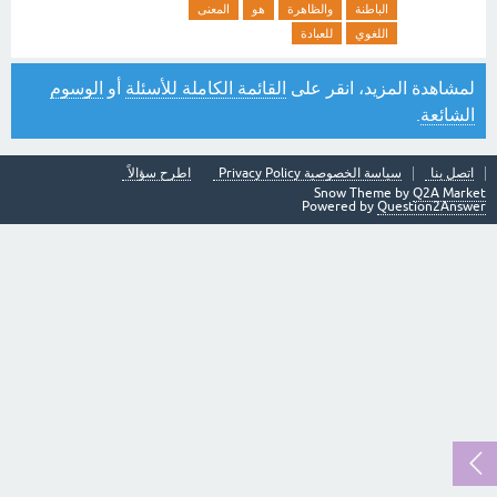
الباطنة
والظاهرة
هو
المعنى
اللغوي
للعبادة
لمشاهدة المزيد، انقر على
القائمة الكاملة للأسئلة
أو
الوسوم
الشائعة
.
اتصل بنا
سياسة الخصوصية Privacy Policy
اطرح سؤالاً
Snow Theme by
Q2A Market
Powered by
Question2Answer