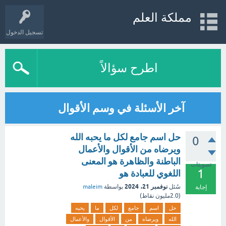
مملكة العلم
تسجيل الدخول
اطرح سؤالاً
آخر الأسئلة في وسم الأقوال
حل اسم جامع لكل ما يحبه الله
0
ويرضاه من الأقوال والأعمال
الباطنة والظاهرة هو المعنى
تصويتات
1
اللغوي للعبادة هو
نوفمبر 21، 2024
سُئل
بواسطة
maleim
إجابة
(
2.0مليون
نقاط)
حل
اسم
جامع
لكل
ما
يحبه
الله
ويرضاه
من
الأقوال
والأعمال