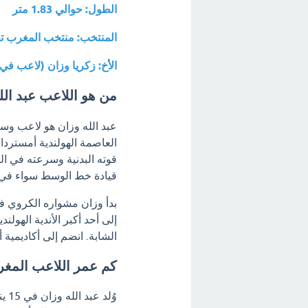
الطول: حوالي 1.83 متر
المنتخب: منتخب المغرب تحت 17 ع
الأخ: زكريا وزان (لاعب في أياكس
من هو اللاعب عبد الل
عبد الله وزان هو لاعب وسط
العاصمة الهولندية أمستردام
قوته البدنية وسرعته في ا
قيادة خط الوسط سواء في ال
إلى أحد أكبر الأندية الهول
الشابة. انضم إلى أكاديمية أياكس في عام 2016، ومنذ ذل
كم عمر اللاعب المغر