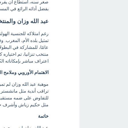
صغر سنه، استطاع أن يفرض ا
بفضل أدائه الرائع في المسا
عبد الله وزان والمنت
رغم امتلاكه للجنسية الهولن
عامًا، للمشاركة في البطولا
منتخب تنزانيا، تم اختياره 
اعتراف مباشر بإمكاناته الك
الاهتمام الأوروبي وملامح ا
موهبة عبد الله وزان لم تمر
تراقب أندية مثل مانشستر س
للتفاوض على ضمه مستقبلاً.
مثل حكيم زياش وأشرف ح
خاتمة
عبد الله وزان ليس مجرد م