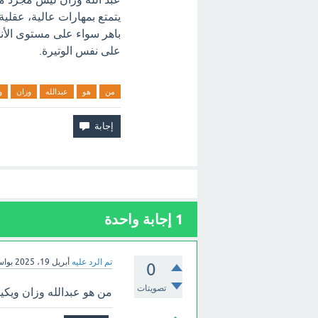
باهر سواء على مستوى الأندي
على نفس الوتيرة.
من
هو
عبدالله
وزان
و
1
إجابة واحدة
تم الرد عليه
أبريل 19، 2025
بوا
0
تصويتات
من هو عبدالله وزان ويكيبي