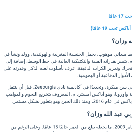
امًا
 تحت 19 عامًا)
ه وزان؟
 ميداني موهوب، يحمل الجنسية المغربية والهولندية، وولد ونشأ في
. يتميز بقدراته الفنية والتكتيكية العالية في خط الوسط، إضافة إلى
لتحرك وتمرير الكرات الدقيقة. عرف بأسلوب لعبه الذكي وقدرته على
أدوار الدفاعية أو الهجومية.
بدأ وزان مشواره الكروي في سن مبكرة، وتحديدًا في أكاديمية نادي Zeeburgia، قبل أن ينتقل
ندية وأوروبا، وهو أياكس أمستردام، المعروف بتخريج النجوم والمواهب
ك الحين وهو يتطور بشكل مستمر.
بي عبد الله وزان؟
وُلد عبد الله وزان في 15 يناير 2009، ما يجعله يبلغ من العمر حاليًا 16 عامًا. وعلى الرغم من