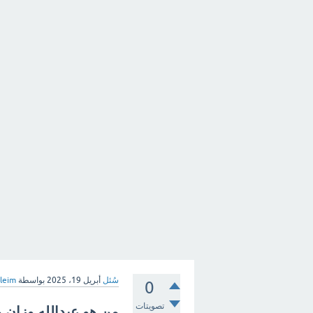
سُئل
أبريل 19، 2025
بواسطة
leim
0
تصويتات
من هو عبدالله وزان وي