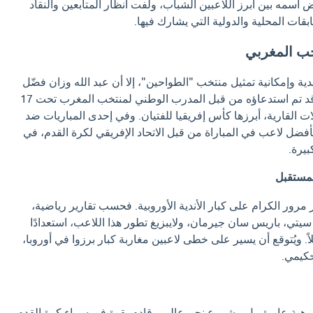
سمه بين أبرز اللاعبين الشباب، ولفت أنظار المتابعين والنقاد
بقات المحلية والدولية التي يشارك فيها.
خب المغربي
دية وإمكانية تمثيل منتخب "الطواحين"، إلا أن عبد الله وزان فضّل
تمثيل بلده الأم، المغرب. وقد تم استدعاؤه من قبل المدرب الوطني لمنتخب المغرب تحت 17
ت القارية، أبرزها كأس إفريقيا للفتيان. وفي إحدى المباريات ضد
كأفضل لاعب في المباراة من قبل الاتحاد الإفريقي لكرة القدم، في
بيرة.
لمستقبل
 مرور الكرام على كبار الأندية الأوروبية. فحسب تقارير رياضية،
يتي، باريس سان جيرمان، ولايبزيغ تطور هذا اللاعب، استعدادًا
 ويُتوقع أن يسير على خطى لاعبين مغاربة كبار برزوا في أوروبا،
كيمي.
وهبة عابرة، بل مشروع نجم عالمي قادم بقوة في سماء كرة القدم.