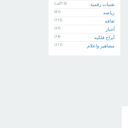
(1.0ألف)
تقنيات رقمية
(61)
رياضه
(115)
ثقافه
(57)
أخبار
(14)
أبراج فلكيه
(117)
مشاهير واعلام