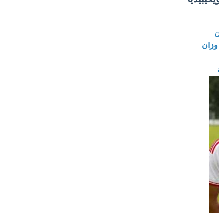
ن
 وزان