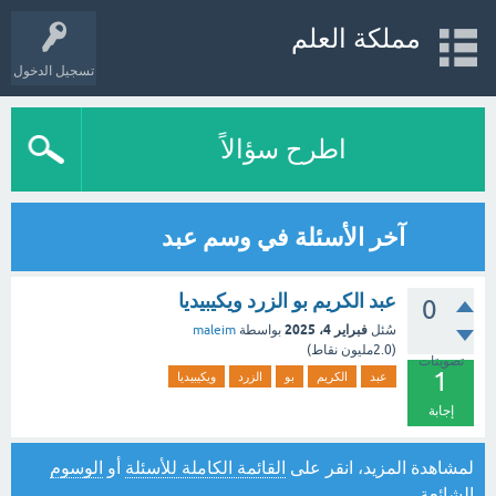
مملكة العلم
تسجيل الدخول
اطرح سؤالاً
آخر الأسئلة في وسم عبد
عبد الكريم بو الزرد ويكيبيديا
0
فبراير 4، 2025
سُئل
بواسطة
maleim
(
2.0مليون
نقاط)
تصويتات
1
عبد
الكريم
بو
الزرد
ويكيبيديا
إجابة
لمشاهدة المزيد، انقر على
القائمة الكاملة للأسئلة
أو
الوسوم
الشائعة
.