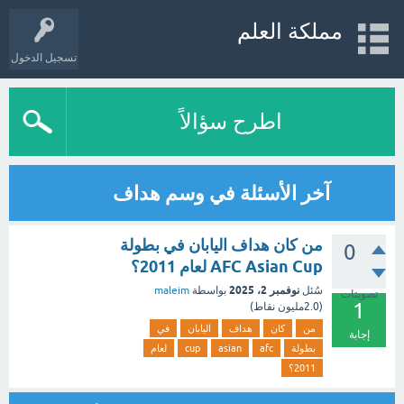
مملكة العلم
تسجيل الدخول
اطرح سؤالاً
آخر الأسئلة في وسم هداف
من كان هداف اليابان في بطولة
0
AFC Asian Cup لعام 2011؟
نوفمبر 2، 2025
سُئل
بواسطة
maleim
تصويتات
1
(
2.0مليون
نقاط)
من
كان
هداف
اليابان
في
إجابة
بطولة
afc
asian
cup
لعام
2011؟