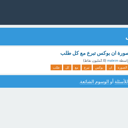
صورة ان بوكس تبرع مع كل طلب
اسطة
maleim
(
2.0مليون
نقاط)
الصورة
ان
بوكس
تبرع
مع
كل
طلب
للأسئلة
أو
الوسوم الشائعة
.