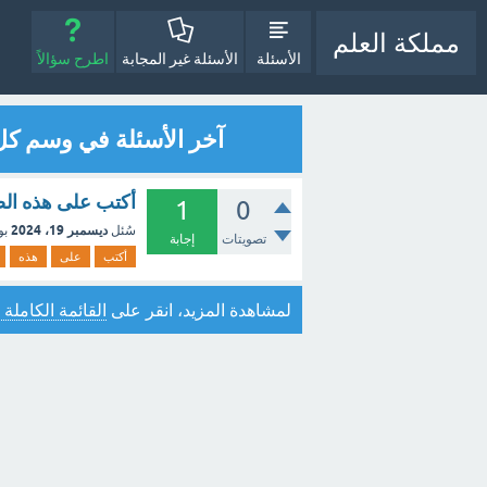
مملكة العلم
الأسئلة
الأسئلة غير المجابة
اطرح سؤالاً
آخر الأسئلة في وسم كل
أكتب على هذه ال
1
0
ديسمبر 19، 2024
سُئل
بو
تصويتات
إجابة
أكتب
على
هذه
لمشاهدة المزيد، انقر على
القائمة الكاملة 