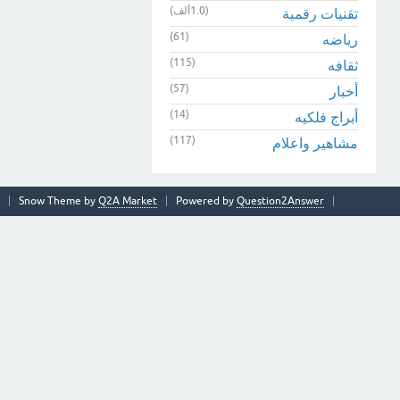
(1.0ألف)
تقنيات رقمية
(61)
رياضه
(115)
ثقافه
(57)
أخبار
(14)
أبراج فلكيه
(117)
مشاهير واعلام
Snow Theme by
Q2A Market
Powered by
Question2Answer