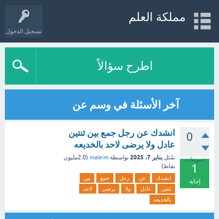
مملكة العلم
تسجيل الدخول
اطرح سؤالاً
آخر الأسئلة في وسم عن
انشدك عن رجل جمع بين ثنتين
0
عادل ولا يرضى لاحد بالخديعه
يناير 7، 2025
سُئل
بواسطة
maleim
(
2.0مليون
تصويتات
1
نقاط)
انشدك
عن
رجل
جمع
بين
إجابة
ثنتين
عادل
ولا
يرضى
لاحد
بالخديعه