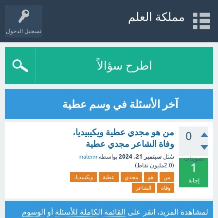
مملكة العلم
تسجيل الدخول
اطرح سؤالاً
آخر الأسئلة في وسم عطية
من هو مجدي عطية ويكيبيديا،
0
وفاة الشاعر مجدي عطية
سبتمبر 21، 2024
سُئل
بواسطة
maleim
تصويتات
1
(
2.0مليون
نقاط)
من
هو
مجدي
عطية
ويكيبيديا،
إجابة
وفاة
الشاعر
لمشاهدة المزيد، انقر على
القائمة الكاملة للأسئلة
أو
الوسوم