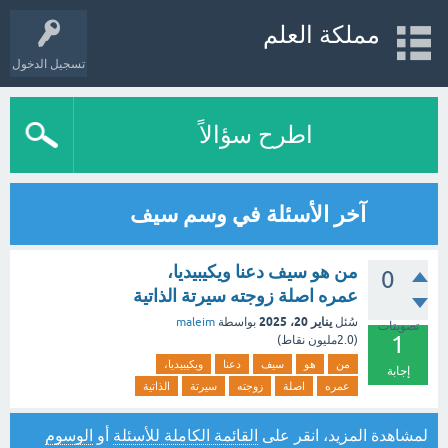
مملكة العلم
تسجيل الدخول
اطرح سؤالاً
آخر الأسئلة في وسم سيف
من هو سيف دعنا ويكيبيديا،
0
عمره اصلة زوجته سيرتة الذاتية
يناير 20، 2025
سُئل
بواسطة
maleim
تصويتات
1
(
2.0مليون
نقاط)
من
هو
سيف
دعنا
ويكيبيديا،
إجابة
عمره
اصلة
زوجته
سيرتة
الذاتية
لمشاهدة المزيد، انقر على
القائمة الكاملة للأسئلة
أو
الوسوم