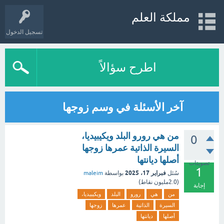
مملكة العلم
تسجيل الدخول
اطرح سؤالاً
آخر الأسئلة في وسم زوجها
من هي رورو البلد ويكيبيديا،
0
السيرة الذاتية عمرها زوجها
أصلها ديانتها
تصويتات
1
فبراير 17، 2025
سُئل
بواسطة
maleim
(
2.0مليون
نقاط)
إجابة
من
هي
رورو
البلد
ويكيبيديا،
السيرة
الذاتية
عمرها
زوجها
أصلها
ديانتها