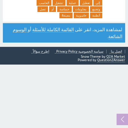
إلى
تعطيل
عملية
تشغيل
الحاسب
وتجمع
معلومات
حساسة
أو
تصل
أنظمة
حاسوبية
معينة&
لمشاهدة المزيد، انقر على
القائمة الكاملة للأسئلة
أو
الوسوم
الشائعة
.
اتصل بنا
سياسة الخصوصية Privacy Policy
اطرح سؤالاً
Snow Theme by
Q2A Market
Powered by
Question2Answer