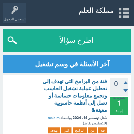
مملكة العلم
تسجيل الدخول
اطرح سؤالاً
آخر الأسئلة في وسم تشغيل
فنة من البرامج التي تهدف إلى
0
تعطيل عملية تشغيل الحاسب
وتجمع معلومات حساسة أو
تصويتات
1
تصل إلى أنظمة حاسوبية
معينة&
إجابة
ديسمبر 14، 2024
سُئل
بواسطة
maleim
(
2.0مليون
نقاط)
فنة
من
البرامج
التي
تهدف