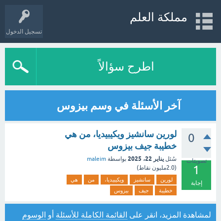
مملكة العلم
تسجيل الدخول
اطرح سؤالاً
آخر الأسئلة في وسم بيزوس
لورين سانشيز ويكيبيديا، من هي
0
خطيبة جيف بيزوس
يناير 22، 2025
سُئل
بواسطة
maleim
تصويتات
1
(
2.0مليون
نقاط)
لورين
سانشيز
ويكيبيديا،
من
هي
إجابة
خطيبة
جيف
بيزوس
لمشاهدة المزيد، انقر على
القائمة الكاملة للأسئلة
أو
الوسوم