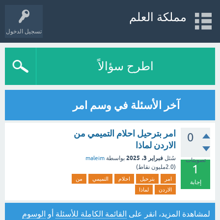
مملكة العلم
تسجيل الدخول
اطرح سؤالاً
آخر الأسئلة في وسم امر
امر بترحيل احلام التميمي من
0
الاردن لماذا
فبراير 3، 2025
سُئل
بواسطة
maleim
تصويتات
1
(
2.0مليون
نقاط)
امر
بترحيل
احلام
التميمي
من
إجابة
الاردن
لماذا
لمشاهدة المزيد، انقر على
القائمة الكاملة للأسئلة
أو
الوسوم