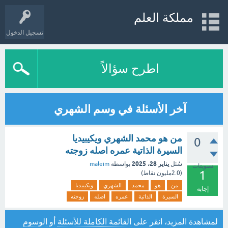
مملكة العلم
تسجيل الدخول
اطرح سؤالاً
آخر الأسئلة في وسم الشهري
من هو محمد الشهري ويكيبيديا
0
السيرة الذاتية عمره اصله زوجته
يناير 28، 2025
سُئل
بواسطة
maleim
تصويتات
1
(
2.0مليون
نقاط)
من
هو
محمد
الشهري
ويكيبيديا
إجابة
السيرة
الذاتية
عمره
اصله
زوجته
لمشاهدة المزيد، انقر على
القائمة الكاملة للأسئلة
أو
الوسوم