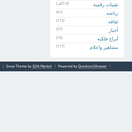
(1.0ألف)
تقنيات رقمية
(61)
رياضه
(115)
ثقافه
(57)
أخبار
(14)
أبراج فلكيه
(117)
مشاهير واعلام
Snow Theme by
Q2A Market
Powered by
Question2Answer