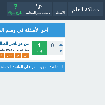
مملكة العلم
الأسئلة
الأسئلة غير المجابة
اطرح سؤالاً
آخر الأسئلة في وسم ا
من هو ناصر الصالح
1
0
فبراير 1، 2025
سُئل
بواس
تصويتات
إجابة
من
هو
ناصر
الص
لمشاهدة المزيد، انقر على
القائمة الكاملة 