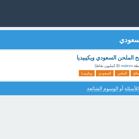
لسعودي
 الملحن السعودي ويكيبيديا
طة
maleim
(
2.0مليون
نقاط)
الح
الملحن
السعودي
ويكيبيديا
للأسئلة
أو
الوسوم الشائعة
.