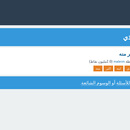
ذي
ر منه
طة
maleim
(
2.0مليون
نقاط)
ذي
ابنه
اكبر
منه
للأسئلة
أو
الوسوم الشائعة
.