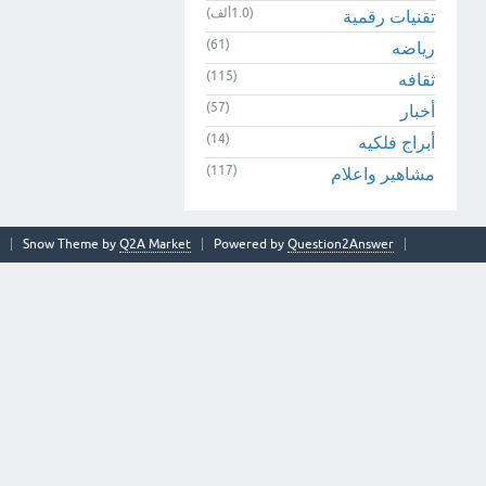
(1.0ألف)
تقنيات رقمية
(61)
رياضه
(115)
ثقافه
(57)
أخبار
(14)
أبراج فلكيه
(117)
مشاهير واعلام
Snow Theme by
Q2A Market
Powered by
Question2Answer