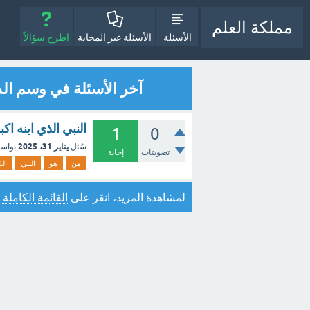
مملكة العلم
الأسئلة
الأسئلة غير المجابة
اطرح سؤالاً
آخر الأسئلة في وسم ال
النبي الذي ابنه اكب
1
0
يناير 31، 2025
سُئل
بواس
تصويتات
إجابة
من
هو
النبي
ال
لمشاهدة المزيد، انقر على
القائمة الكاملة 