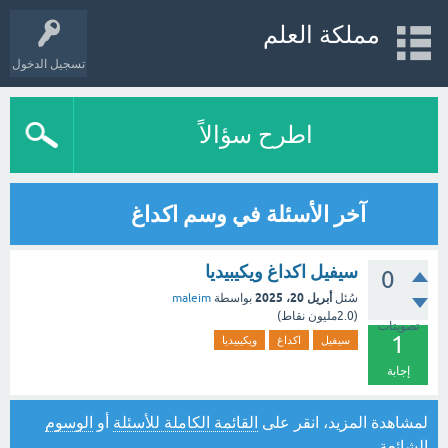
مملكة العلم
تسجيل الدخول
اطرح سؤالاً
آخر الأسئلة في وسم اكداغ
سيفيل اكداغ ويكيبيديا
0
أبريل 20، 2025
سُئل
بواسطة
maleim
(
2.0مليون
نقاط)
تصويتات
1
سيفيل
اكداغ
ويكيبيديا
إجابة
لمشاهدة المزيد، انقر على
القائمة الكاملة للأسئلة
أو
الوسوم
الشائعة
.