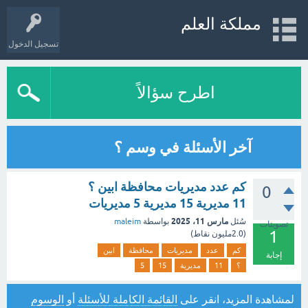
مملكة العلم
تسجيل الدخول
اطرح سؤالاً
آخر الأسئلة في وسم ؟
كم عدد مديريات محافظة ابين ؟
0
11 مديرية 15 مديرية 5 مديريات
مارس 11، 2025
سُئل
بواسطة
maleim
تصويتات
1
(
2.0مليون
نقاط)
كم
عدد
مديريات
محافظة
ابين
إجابة
؟
11
مديرية
15
5
لمشاهدة المزيد، انقر على
القائمة الكاملة للأسئلة
أو
الوسوم