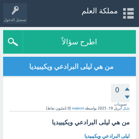
مملكة العلم
تسجيل الدخول
اطرح سؤالاً
من هي ليلى البرادعي ويكيبيديا
0
تصويتات
سُئل
أبريل 19، 2025
بواسطة
maleim
(
2.0مليون
نقاط)
من هي ليلى البرادعي ويكيبيديا
ليلى البرادعي ويكيبيديا