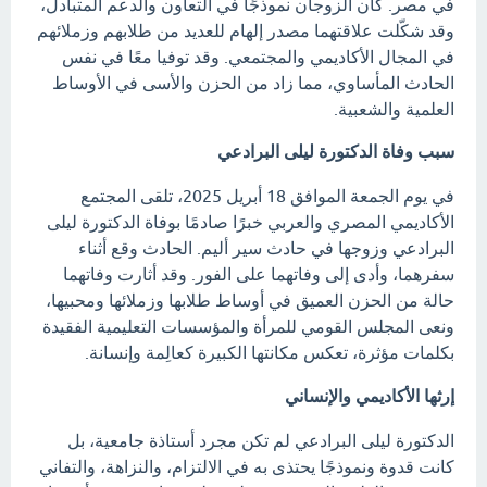
في مصر. كان الزوجان نموذجًا في التعاون والدعم المتبادل،
وقد شكّلت علاقتهما مصدر إلهام للعديد من طلابهم وزملائهم
في المجال الأكاديمي والمجتمعي. وقد توفيا معًا في نفس
الحادث المأساوي، مما زاد من الحزن والأسى في الأوساط
العلمية والشعبية.
سبب وفاة الدكتورة ليلى البرادعي
في يوم الجمعة الموافق 18 أبريل 2025، تلقى المجتمع
الأكاديمي المصري والعربي خبرًا صادمًا بوفاة الدكتورة ليلى
البرادعي وزوجها في حادث سير أليم. الحادث وقع أثناء
سفرهما، وأدى إلى وفاتهما على الفور. وقد أثارت وفاتهما
حالة من الحزن العميق في أوساط طلابها وزملائها ومحبيها،
ونعى المجلس القومي للمرأة والمؤسسات التعليمية الفقيدة
بكلمات مؤثرة، تعكس مكانتها الكبيرة كعالِمة وإنسانة.
إرثها الأكاديمي والإنساني
الدكتورة ليلى البرادعي لم تكن مجرد أستاذة جامعية، بل
كانت قدوة ونموذجًا يحتذى به في الالتزام، والنزاهة، والتفاني